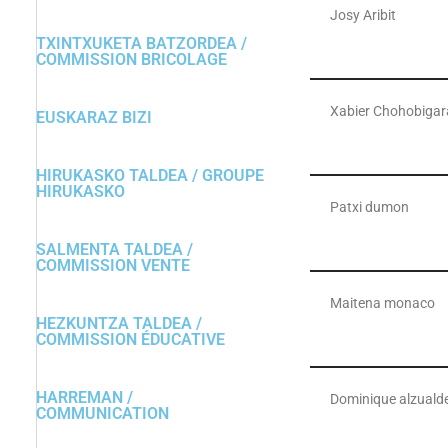
Josy Aribit
TXINTXUKETA BATZORDEA /
COMMISSION BRICOLAGE
Xabier Chohobigar
EUSKARAZ BIZI
HIRUKASKO TALDEA / GROUPE
HIRUKASKO
Patxi dumon
SALMENTA TALDEA /
COMMISSION VENTE
Maitena monaco
HEZKUNTZA TALDEA /
COMMISSION ÉDUCATIVE
HARREMAN /
Dominique alzuald
COMMUNICATION