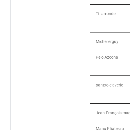
Tt larronde
Michel erguy
Peio Azcona
pantxo claverie
Jean-François mag
Manu Filiatreau