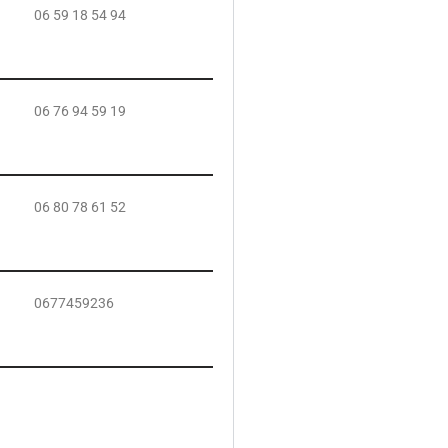
06 59 18 54 94
06 76 94 59 19
06 80 78 61 52
0677459236