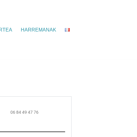
RTEA
HARREMANAK
06 84 49 47 76