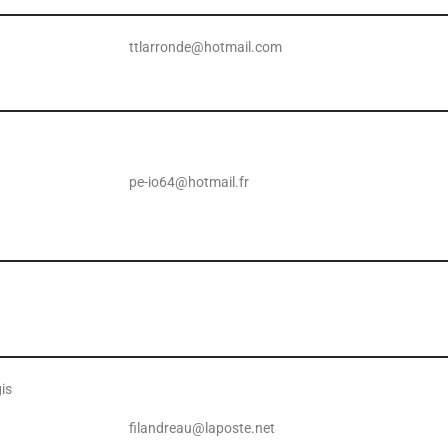
ttlarronde@hotmail.com
pe-io64@hotmail.fr
is
filandreau@laposte.net