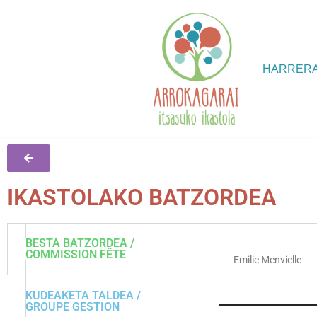
Skip
to
HARRER
content
IKASTOLAKO BATZORDEA
BESTA BATZORDEA /
COMMISSION FÊTE
Emilie Menvielle
KUDEAKETA TALDEA /
GROUPE GESTION