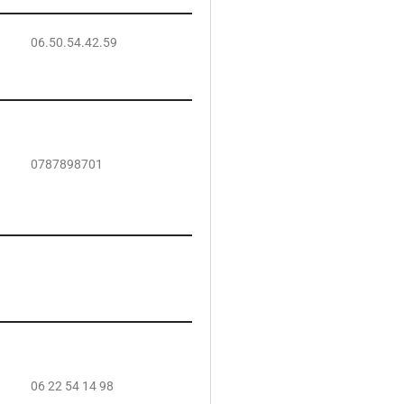
06.50.54.42.59
0787898701
06 22 54 14 98