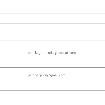
a
anuskagarmendia@hotmail.com
perrine.galon@gmail.com