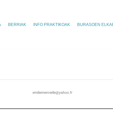
A
BERRIAK
INFO PRAKTIKOAK
BURASOEN ELKA
emiliemenvielle@yahoo.fr