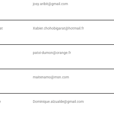
josy.aribit@gmail.com
at
Xabier.chohobigarat@hotmail.fr
patxi-dumon@orange.fr
maitenamo@msn.com
e
Dominique.alzualde@gmail.com