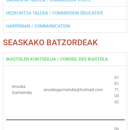
SALMENTA TALDEA / COMMISSION VENTE
HEZKUNTZA TALDEA / COMMISSION ÉDUCATIVE
HARREMAN / COMMUNICATION
SEASKAKO BATZORDEAK
IKASTOLEN KONTSEILUA / CONSEIL DES IKASTOLA
07
81
Anuska
anuskagarmendia@hotmail.com
71
Garmendia
03
42
06