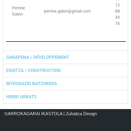
12
Perrine
perrine.galon@gmail.com
88
Galon
43
76
GARAPENA / DÉVELOPPEMENT
EGOITZA / CONSTRUCTION
INTEGRAZIO BATZORDEA
HERRI URRATS
©ARROKAGARAI IKASTOLA | Zuhaitza Design