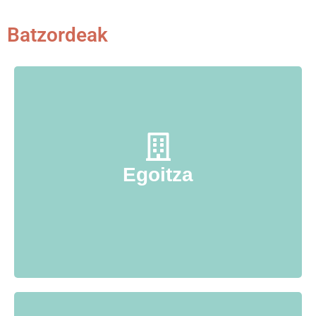
Batzordeak
Bere izena erakusten duen bezala «egoitza»
batzordea seaskaren eraikuntzetaz arduratzen da.
Urtean zehar bizpahiru bilkura antolatuak dira
Xalbador kolegioan Kanbon. Bilkura horietan,
ikastolako kide bakotxak bere beharren eta
Egoitza
proiektuen berri emaiten du.
Egoitzako bulegoak