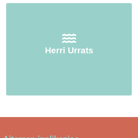
Herri Urrats batzordean, ikastola guziek badute
ordezkari bat, ikastolen bestaren antolaketan parte
hartzeko. Ordezkariak lotura egiten du Herri Urrats
eta ikastolako burasoen artean. Maiatzeko bestaren
Herri Urrats
antolaketan behar den lan taldea osatzeko,
promozioa egiteko, txartel banaketa, informazioa
zabaltzeko…
Actualités