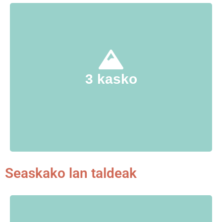
Bat Bi Hirukasko elkarteko kideak, ikastolako
burasoak dira gehiengoan, eta
Lana batzorde
badira ere Goxokiko gaztetxekoak.
3 kasko
batzuetan banatua da : Kirola, Sekuritatea, Logistika,
Prentsa…..
Seaskako lan taldeak
Seaskako bulegoa eta ikastola guzietako ordezkariak