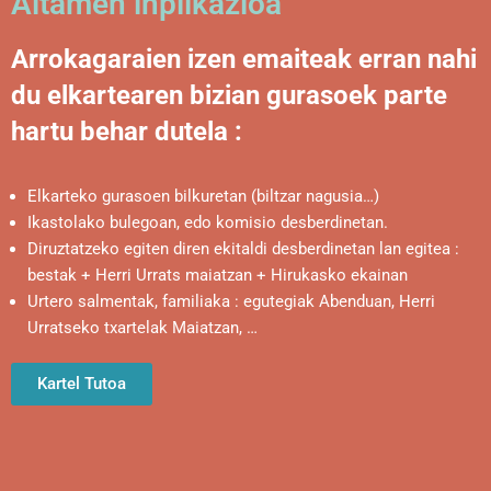
Aitamen inplikazioa
Arrokagaraien izen emaiteak erran nahi
du elkartearen bizian gurasoek parte
hartu behar dutela :
Elkarteko gurasoen bilkuretan (biltzar nagusia…)
Ikastolako bulegoan, edo komisio desberdinetan.
Diruztatzeko egiten diren ekitaldi desberdinetan lan egitea :
bestak + Herri Urrats maiatzan + Hirukasko ekainan
Urtero salmentak, familiaka : egutegiak Abenduan, Herri
Urratseko txartelak Maiatzan, …
Kartel Tutoa