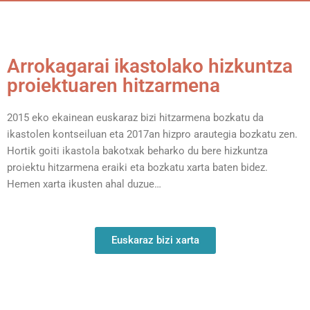
Arrokagarai ikastolako hizkuntza
proiektuaren hitzarmena
2015 eko ekainean euskaraz bizi hitzarmena bozkatu da
ikastolen kontseiluan eta 2017an hizpro arautegia bozkatu zen.
Hortik goiti ikastola bakotxak beharko du bere hizkuntza
proiektu hitzarmena eraiki eta bozkatu xarta baten bidez.
Hemen xarta ikusten ahal duzue…
Euskaraz bizi xarta