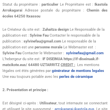
Statut du propriétaire :
particulier
Le Propriétaire est :
Ikastola
Arrokagarai
Adresse postale du propriétaire :
Chemin des
écoles 64250 Itxassou
Le Créateur du site est :
Zuhaitza design
Le Responsable de la
publication est :
Sylvine Fau
Contacter le responsable de la
publication :
sylvinefau@gmail.com
Le responsable de la
publication est une
personne morale
Le Webmaster est :
Sylvine Fau
Contacter le Webmaster :
sylvinefau@gmail.com
L’hebergeur du site est :
IF DISEINUA https://if-diseinuak.if-
matxikote.eus/ 64480 UZTARRITZ
CREDIT :
Les mentions
légales ont étés générées par
générateur de mentions legales
Une eau toujours potable avec les
perles de céramique
2. Présentation et principe :
Est désigné ci-après :
Utilisateur
, tout internaute se connectant
et utilisant le site susnommé :
arrokagarai-ikastola.eus
. Le site