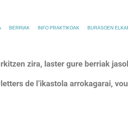
A
BERRIAK
INFO PRAKTIKOAK
BURASOEN ELKA
kitzen zira, laster gure berriak jas
etters de l’ikastola arrokagarai, vou