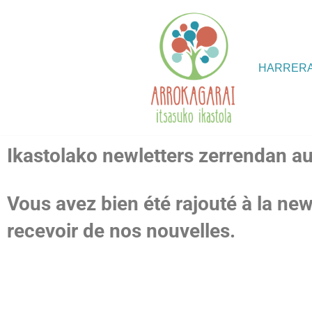
Skip
to
HARRER
content
Ikastolako newletters zerrendan aur
Vous avez bien été rajouté à la newl
recevoir de nos nouvelles.