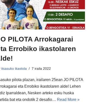
JO PILOTA Arrokagarai
ta Errobiko ikastolaren
lde!
y
itsasuko ikastola
7 iraila 2022
tsasuko pilota plazan, irailaren 25ean JO PILOTA
rrokagarai eta Errobiko ikastolaren alde! Lehen
ldiz Iparraldean, Nesken arteko esku huska
artida bat eta ondotik 2 desafio…
Read More »