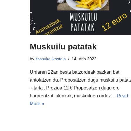
Muskuilu patatak
by
itsasuko ikastola
14 urria 2022
Urriaren 22an besta batzordeak bazkari bat
antolatzen du. Proposatzen dugu muskuilu patat
+ tarta . Prezioa 12 € Proposatzen dugu ere
haurrentzat lukinkak, muskuiluen ordez…
Read
More »