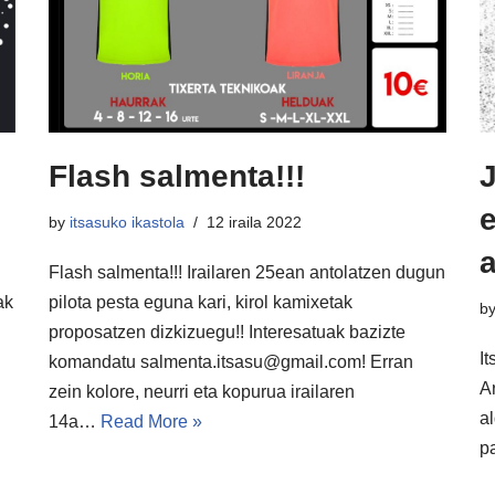
Flash salmenta!!!
e
by
itsasuko ikastola
12 iraila 2022
a
Flash salmenta!!! Irailaren 25ean antolatzen dugun
ak
pilota pesta eguna kari, kirol kamixetak
b
proposatzen dizkizuegu!! Interesatuak bazizte
I
komandatu salmenta.itsasu@gmail.com! Erran
A
zein kolore, neurri eta kopurua irailaren
a
14a…
Read More »
p