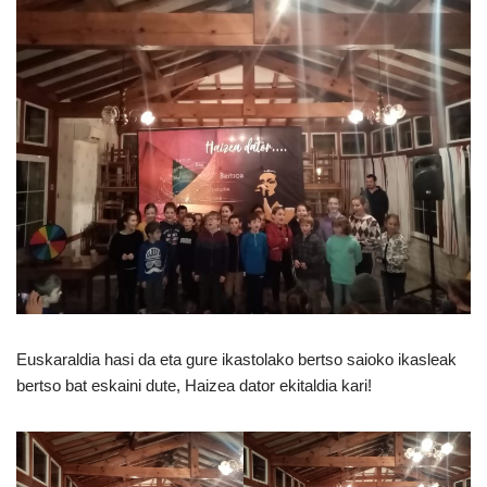
Euskaraldia hasi da eta gure ikastolako bertso saioko ikasleak
bertso bat eskaini dute, Haizea dator ekitaldia kari!